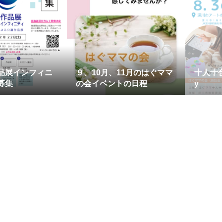
品展インフィニ
９、10月、11月のはぐママ
十人十
募集
の会イベントの日程
y