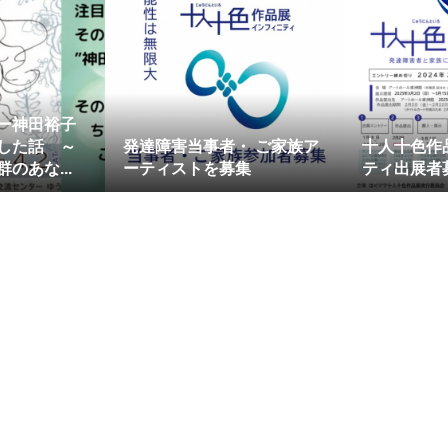
ー神田裕子
した話 ～
発達障害当事者・ ご家族ア
十人十色作
のあな...
ーティストを募集
ティ出展者