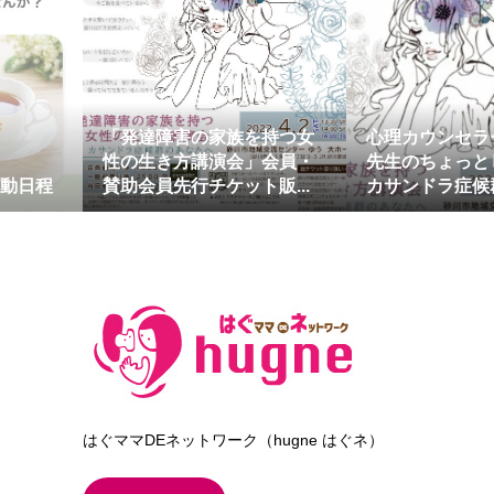
「発達障害の家族を持つ女
心理カウンセラ
性の生き方講演会」会員・
先生のちょっと
活動日程
賛助会員先行チケット販...
カサンドラ症候群
はぐママDEネットワーク（hugne はぐネ）