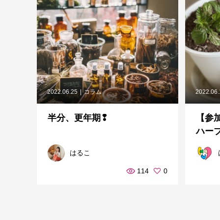
2022.06.25
コラム
2022.06
半分、更年期❢
【参
ハーブ
はるこ
114
0