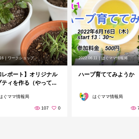
.16
ワークショップ
2022.06.11
はぐママ情報局
加レポート】オリジナル
ハーブ育ててみようか
ティを作る（やって...
はぐママ情報局
はぐママ情報局
107
0